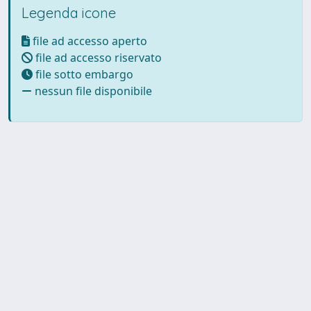
Legenda icone
file ad accesso aperto
file ad accesso riservato
file sotto embargo
nessun file disponibile
Powered by UNITESI
-
Info
Sistema
-
Licenza
-
Utilizzo dei
Copyright © 2026
cookie
-
Area riservata