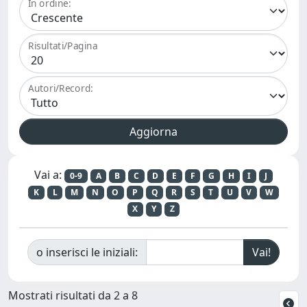
In ordine:
Risultati/Pagina
Autori/Record:
Vai a:
0-9
A
B
C
D
E
F
G
H
I
J
K
L
M
N
O
P
Q
R
S
T
U
V
W
X
Y
Z
o inserisci le iniziali:
Mostrati risultati da 2 a 8