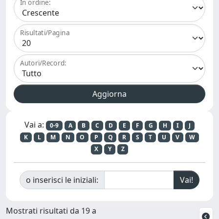
In ordine:
Risultati/Pagina
Autori/Record:
Vai a:
0-9
A
B
C
D
E
F
G
H
I
J
K
L
M
N
O
P
Q
R
S
T
U
V
W
X
Y
Z
o inserisci le iniziali:
Mostrati risultati da 19 a