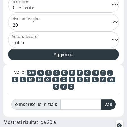
In ordine:
Risultati/Pagina
Autori/Record:
Vai a:
0-9
A
B
C
D
E
F
G
H
I
J
K
L
M
N
O
P
Q
R
S
T
U
V
W
X
Y
Z
o inserisci le iniziali:
Mostrati risultati da 20 a