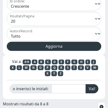
In ordine:
Risultati/Pagina
Autori/Record:
Vai a:
0-9
A
B
C
D
E
F
G
H
I
J
K
L
M
N
O
P
Q
R
S
T
U
V
W
X
Y
Z
o inserisci le iniziali:
Mostrati risultati da 8 a 8