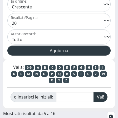
In ordine:
Risultati/Pagina
Autori/Record:
Vai a:
0-9
A
B
C
D
E
F
G
H
I
J
K
L
M
N
O
P
Q
R
S
T
U
V
W
X
Y
Z
o inserisci le iniziali:
Mostrati risultati da 5 a 16