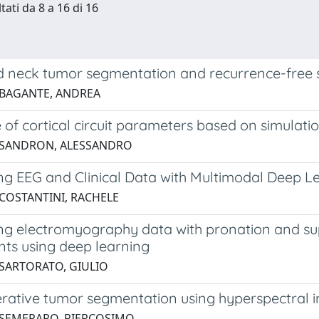
tati da 8 a 16 di 16
 neck tumor segmentation and recurrence-free s
 BAGANTE, ANDREA
 of cortical circuit parameters based on simulat
 SANDRON, ALESSANDRO
ing EEG and Clinical Data with Multimodal Deep L
 COSTANTINI, RACHELE
ng electromyography data with pronation and supi
s using deep learning
 SARTORATO, GIULIO
erative tumor segmentation using hyperspectral 
 SEMERARO, PIERCOSIMO