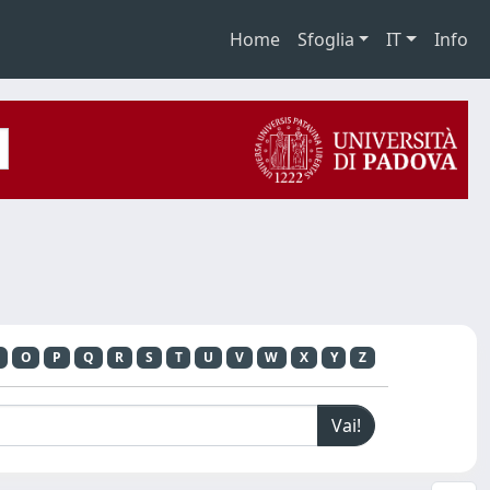
Home
Sfoglia
IT
Info
O
P
Q
R
S
T
U
V
W
X
Y
Z