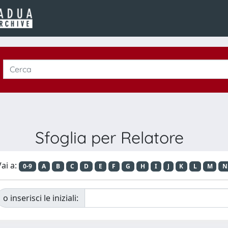
Sfoglia per Relatore
ai a:
0-9
A
B
C
D
E
F
G
H
I
J
K
L
M
N
o inserisci le iniziali: