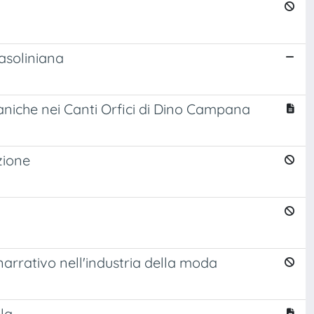
pasoliniana
faniche nei Canti Orfici di Dino Campana
zione
narrativo nell'industria della moda
la.