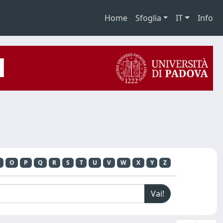
Home
Sfoglia
IT
Info
O
P
Q
R
S
T
U
V
W
X
Y
Z