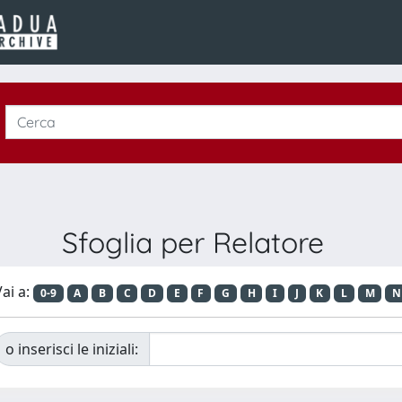
Sfoglia per Relatore
ai a:
0-9
A
B
C
D
E
F
G
H
I
J
K
L
M
N
o inserisci le iniziali: