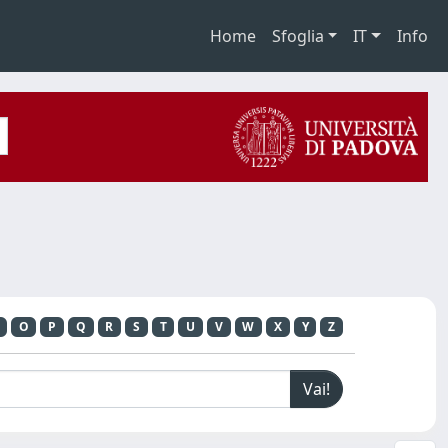
Home
Sfoglia
IT
Info
O
P
Q
R
S
T
U
V
W
X
Y
Z