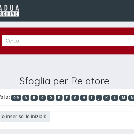
Sfoglia per Relatore
ai a:
0-9
A
B
C
D
E
F
G
H
I
J
K
L
M
N
o inserisci le iniziali: