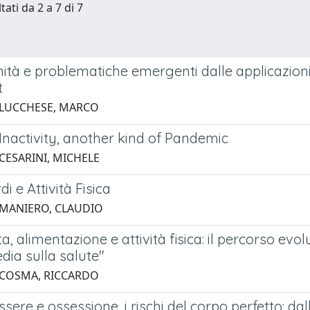
tati da 2 a 7 di 7
tà e problematiche emergenti dalle applicazioni dell
t
 LUCCHESE, MARCO
Inactivity, another kind of Pandemic
 CESARINI, MICHELE
di e Attività Fisica
 MANIERO, CLAUDIO
 vita, alimentazione e attività fisica: il percorso ev
dia sulla salute"
 COSMA, RICCARDO
sere e ossessione, i rischi del corpo perfetto: dal