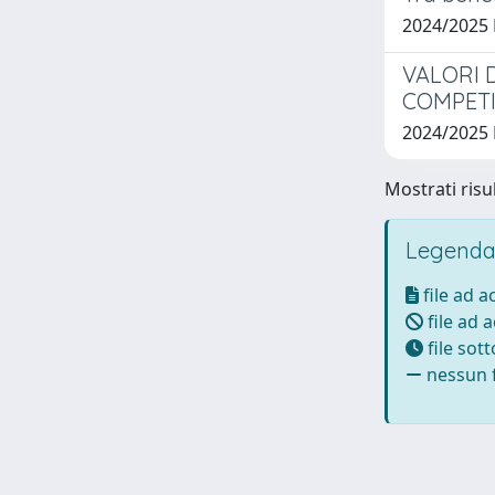
2024/2025
VALORI 
COMPETI
2024/2025
Mostrati risul
Legenda
file ad 
file ad 
file sot
nessun f