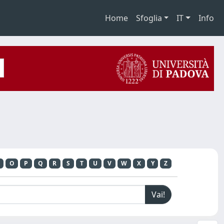
Home
Sfoglia
IT
Info
O
P
Q
R
S
T
U
V
W
X
Y
Z