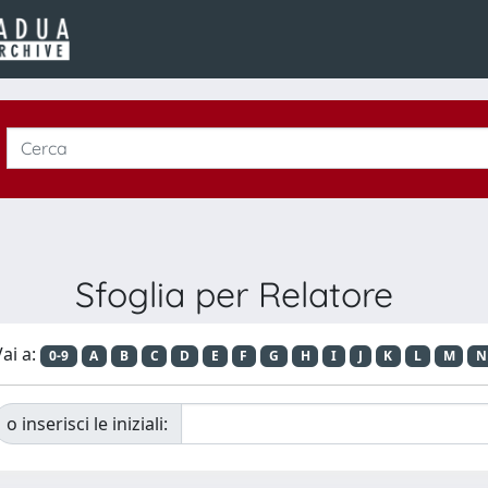
Sfoglia per Relatore
ai a:
0-9
A
B
C
D
E
F
G
H
I
J
K
L
M
N
o inserisci le iniziali: