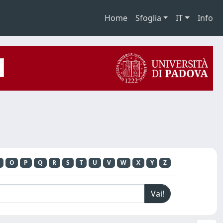
Home
Sfoglia
IT
Info
O
P
Q
R
S
T
U
V
W
X
Y
Z