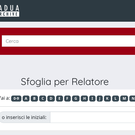
Sfoglia per Relatore
ai a:
0-9
A
B
C
D
E
F
G
H
I
J
K
L
M
N
o inserisci le iniziali: