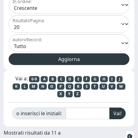
In ordine:
Risultati/Pagina
Autori/Record:
Vai a:
0-9
A
B
C
D
E
F
G
H
I
J
K
L
M
N
O
P
Q
R
S
T
U
V
W
X
Y
Z
o inserisci le iniziali:
Mostrati risultati da 11 a