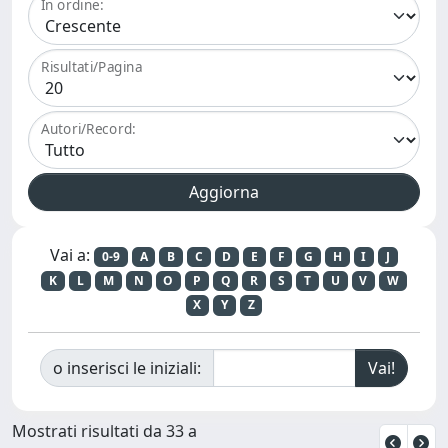
In ordine:
Risultati/Pagina
Autori/Record:
Vai a:
0-9
A
B
C
D
E
F
G
H
I
J
K
L
M
N
O
P
Q
R
S
T
U
V
W
X
Y
Z
o inserisci le iniziali:
Mostrati risultati da 33 a