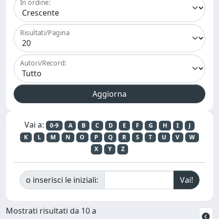
In ordine:
Risultati/Pagina
Autori/Record:
Vai a:
0-9
A
B
C
D
E
F
G
H
I
J
K
L
M
N
O
P
Q
R
S
T
U
V
W
X
Y
Z
o inserisci le iniziali:
Mostrati risultati da 10 a