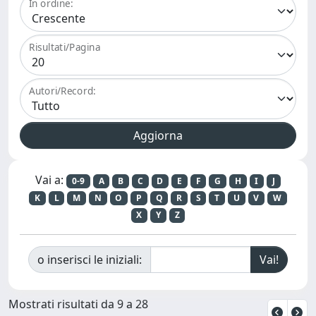
In ordine:
Risultati/Pagina
Autori/Record:
Vai a:
0-9
A
B
C
D
E
F
G
H
I
J
K
L
M
N
O
P
Q
R
S
T
U
V
W
X
Y
Z
o inserisci le iniziali:
Mostrati risultati da 9 a 28