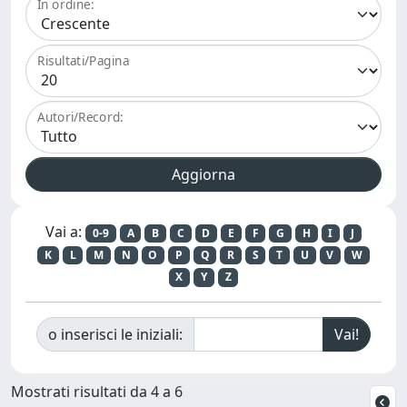
In ordine:
Risultati/Pagina
Autori/Record:
Vai a:
0-9
A
B
C
D
E
F
G
H
I
J
K
L
M
N
O
P
Q
R
S
T
U
V
W
X
Y
Z
o inserisci le iniziali:
Mostrati risultati da 4 a 6