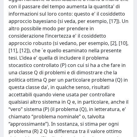
con il passare del tempo aumenta la quantita' di
informazioni sul loro conto: questo e' il cosiddetto
approccio bayesiano (si veda, per esempio, [17]). Un
altro possibile modo per prendere in
considerazione l’incertezza e' il cosiddetto
approccio robusto (si vedano, per esempio, [2], [10],
[11], [12]), che `e quello esaminato nella presente
tesi. L’idea e' quella di includere il problema
stocastico controllato (P) con cui si ha a che fare in
una classe Q di problemi e di dimostrare che la
politica ottima Q per un particolare problema (Q) in
questa classe da', in qualche senso, risultati
accettabili quando viene usata per controllare
qualsiasi altro sistema in Q e, in particolare, anche il
“vero” sistema (P) (il problema (Q), in letteratura, e'
chiamato “problema nominale” o, talvolta
“approssimante”). In sostanza, si stima per ogni
problema (R) 2 Q la differenza tra il valore ottimo