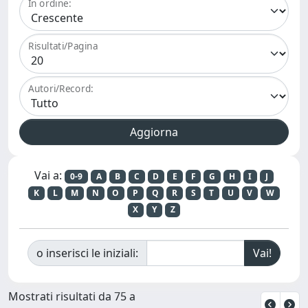
In ordine:
Risultati/Pagina
Autori/Record:
Vai a:
0-9
A
B
C
D
E
F
G
H
I
J
K
L
M
N
O
P
Q
R
S
T
U
V
W
X
Y
Z
o inserisci le iniziali:
Mostrati risultati da 75 a