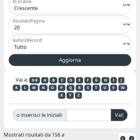
In ordine:
Risultati/Pagina
Autori/Record:
Vai a:
0-9
A
B
C
D
E
F
G
H
I
J
K
L
M
N
O
P
Q
R
S
T
U
V
W
X
Y
Z
o inserisci le iniziali:
Mostrati risultati da 156 a