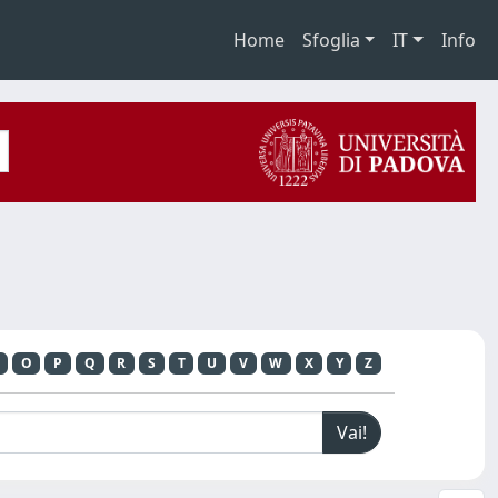
Home
Sfoglia
IT
Info
O
P
Q
R
S
T
U
V
W
X
Y
Z