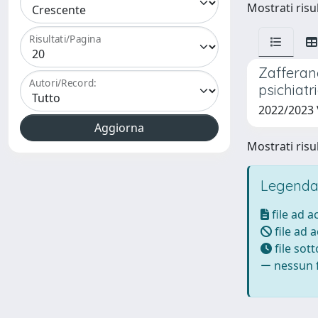
Mostrati risul
Risultati/Pagina
Zafferano
Autori/Record:
psichiat
2022/2023
Mostrati risul
Legenda
file ad 
file ad 
file sot
nessun f