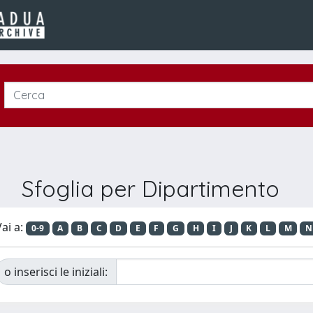
Sfoglia per Dipartimento
ai a:
0-9
A
B
C
D
E
F
G
H
I
J
K
L
M
N
o inserisci le iniziali: