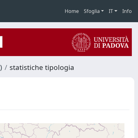
Home
Sfoglia
IT
Info
)
statistiche tipologia