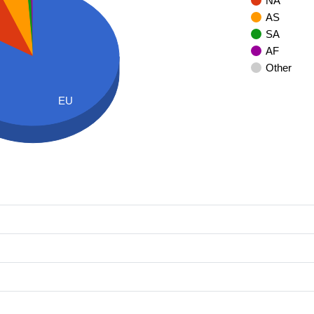
NA
AS
SA
AF
Other
EU