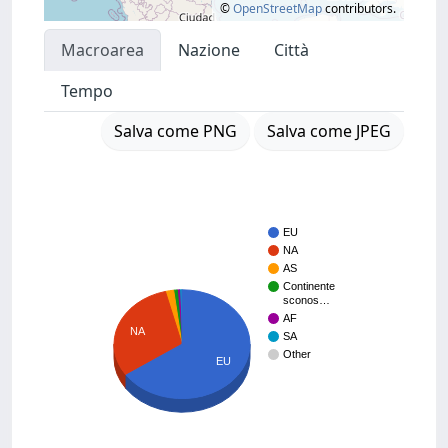
©
OpenStreetMap
contributors.
Macroarea
Nazione
Città
Tempo
Salva come PNG
Salva come JPEG
EU
NA
AS
Continente
sconos…
AF
NA
SA
Other
EU