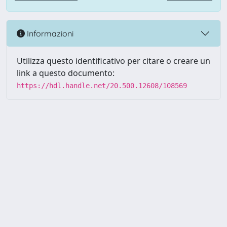
Informazioni
Utilizza questo identificativo per citare o creare un
link a questo documento:
https://hdl.handle.net/20.500.12608/108569
Powered by UNITESI
-
Info
Sistema
-
Licenza
-
Utilizzo dei
Copyright © 2026
cookie
-
Area riservata