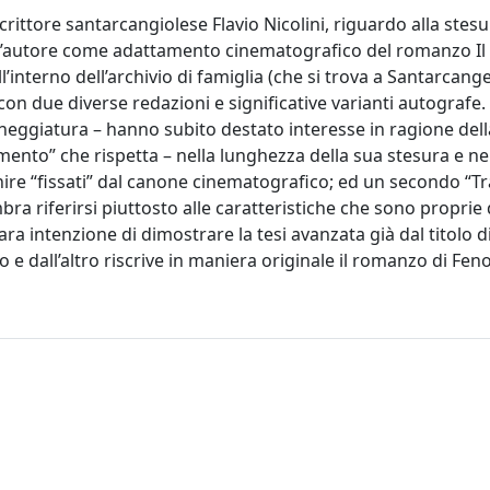
crittore santarcangiolese Flavio Nicolini, riguardo alla stes
ll’autore come adattamento cinematografico del romanzo Il
’interno dell’archivio di famiglia (che si trova a Santarcange
on due diverse redazioni e significative varianti autografe
ceneggiatura – hanno subito destato interesse in ragione dell
mento” che rispetta – nella lunghezza della sua stesura e ne
nire “fissati” dal canone cinematografico; ed un secondo “
ra riferirsi piuttosto alle caratteristiche che sono proprie
ra intenzione di dimostrare la tesi avanzata già dal titolo d
o e dall’altro riscrive in maniera originale il romanzo di Feno