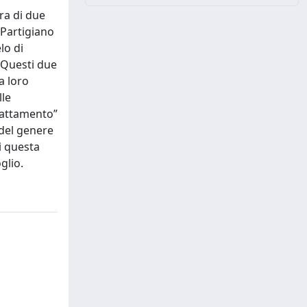
ura di due
 Partigiano
lo di
. Questi due
a loro
lle
Trattamento”
 del genere
i questa
glio.