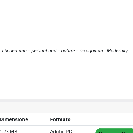
à Spaemann – personhood – nature – recognition - Modernity
Dimensione
Formato
1.23 MB
Adobe PDF