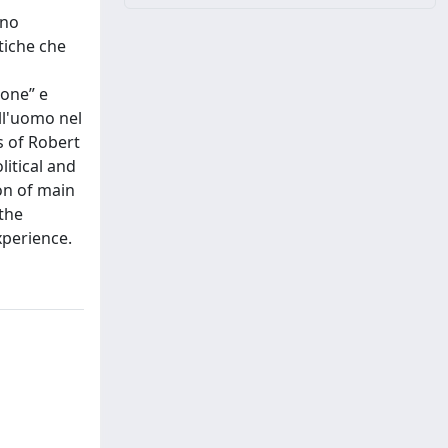
ano
tiche che
ione” e
ell'uomo nel
s of Robert
itical and
on of main
the
perience.