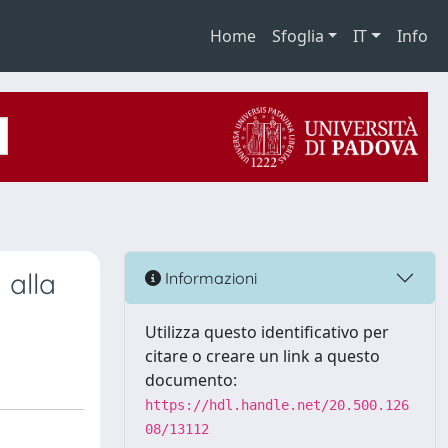
Home
Sfoglia
IT
Info
 alla
Informazioni
Utilizza questo identificativo per
citare o creare un link a questo
documento:
https://hdl.handle.net/20.500.126
08/13112