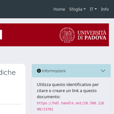
Home
Sfoglia
IT
Info
diche
Informazioni
Utilizza questo identificativo per
citare o creare un link a questo
documento:
https://hdl.handle.net/20.500.126
08/13782