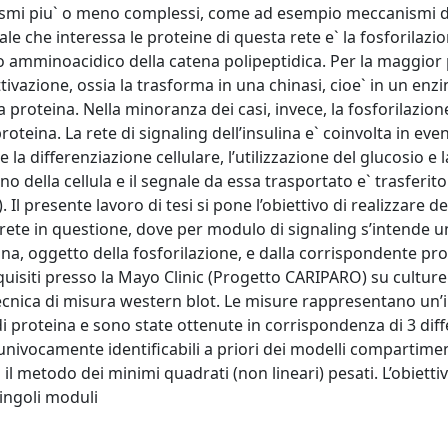
nismi piu` o meno complessi, come ad esempio meccanismi d
 che interessa le proteine di questa rete e` la fosforilazio
o amminoacidico della catena polipeptidica. Per la maggior 
tivazione, ossia la trasforma in una chinasi, cioe` in un enz
ra proteina. Nella minoranza dei casi, invece, la fosforilazion
teina. La rete di signaling dell’insulina e` coinvolta in even
 la differenziazione cellulare, l’utilizzazione del glucosio e l
o della cellula e il segnale da essa trasportato e` trasferito
l presente lavoro di tesi si pone l’obiettivo di realizzare de
ete in questione, dove per modulo di signaling s’intende u
ina, oggetto della fosforilazione, e dalla corrispondente pr
quisiti presso la Mayo Clinic (Progetto CARIPARO) su culture 
ecnica di misura western blot. Le misure rappresentano un’i
di proteina e sono state ottenute in corrispondenza di 3 diff
 univocamente identificabili a priori dei modelli compartiment
l metodo dei minimi quadrati (non lineari) pesati. L’obietti
singoli moduli