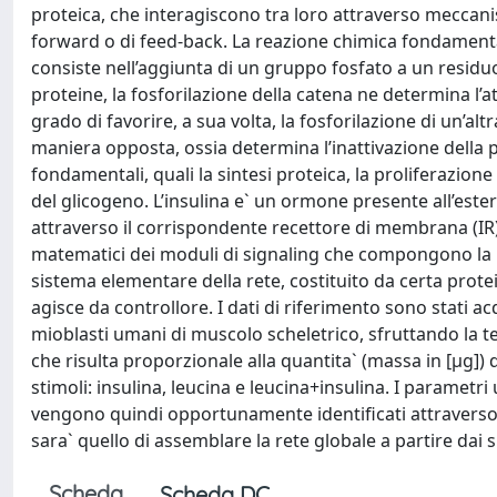
proteica, che interagiscono tra loro attraverso mecca
forward o di feed-back. La reazione chimica fondamentale
consiste nell’aggiunta di un gruppo fosfato a un residu
proteine, la fosforilazione della catena ne determina l’at
grado di favorire, a sua volta, la fosforilazione di un’alt
maniera opposta, ossia determina l’inattivazione della pro
fondamentali, quali la sintesi proteica, la proliferazione e
del glicogeno. L’insulina e` un ormone presente all’estern
attraverso il corrispondente recettore di membrana (IR). I
matematici dei moduli di signaling che compongono la r
sistema elementare della rete, costituito da certa prote
agisce da controllore. I dati di riferimento sono stati ac
mioblasti umani di muscolo scheletrico, sfruttando la t
che risulta proporzionale alla quantita` (massa in [µg]) 
stimoli: insulina, leucina e leucina+insulina. I parametri
vengono quindi opportunamente identificati attraverso i
sara` quello di assemblare la rete globale a partire dai 
Scheda
Scheda DC