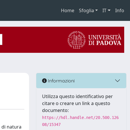
Home
Sfoglia
IT
Info
Informazioni
Utilizza questo identificativo per
citare o creare un link a questo
documento:
https://hdl.handle.net/20.500.126
08/15347
e di natura