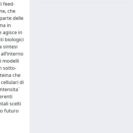
i feed-
ne, che
parte delle
ima in
e agisce in
ti biologici
a sintesi
 all’interno
i modelli
n sotto-
oteina che
cellulari di
ntensita`
erenti
ali scelti
vo futuro