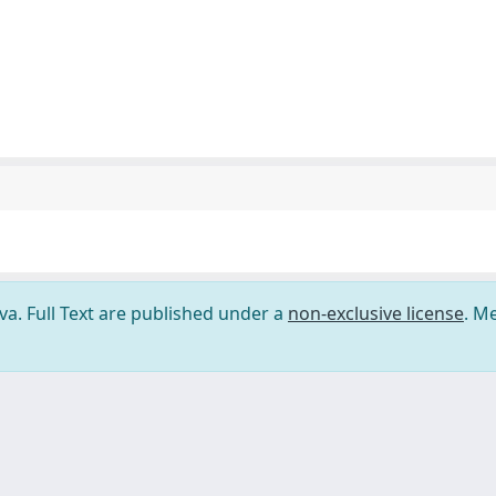
ova. Full Text are published under a
non-exclusive license
. M