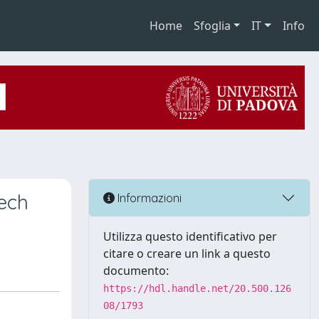
Home
Sfoglia
IT
Info
zech
Informazioni
Utilizza questo identificativo per
citare o creare un link a questo
documento:
https://hdl.handle.net/20.500.126
08/1793