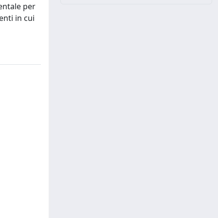
entale per
nti in cui