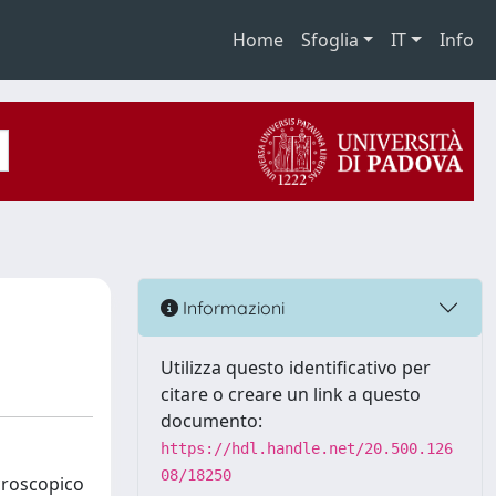
Home
Sfoglia
IT
Info
Informazioni
Utilizza questo identificativo per
citare o creare un link a questo
documento:
https://hdl.handle.net/20.500.126
08/18250
croscopico