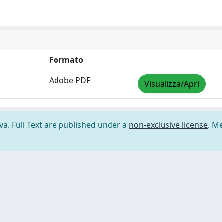
Formato
Adobe PDF
Visualizza/Apri
ova. Full Text are published under a
non-exclusive license
. M