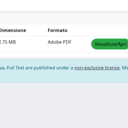
Dimensione
Formato
2.75 MB
Adobe PDF
Visualizza/Apri
ova. Full Text are published under a
non-exclusive license
. M
ilizzo dei cookie
-
Area riservata