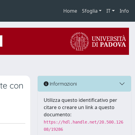
Home
Sfoglia
IT
Info
nte con
Informazioni
Utilizza questo identificativo per
citare o creare un link a questo
documento:
https://hdl.handle.net/20.500.126
08/19286