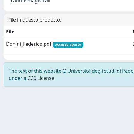
Lauree magistrali
File in questo prodotto:
File
Donini_Federico.pdf
accesso aperto
The text of this website © Università degli studi di Pad
under a
CC0 License
Powered by UNITESI
-
Info Sistema
-
Licenza
-
Ut