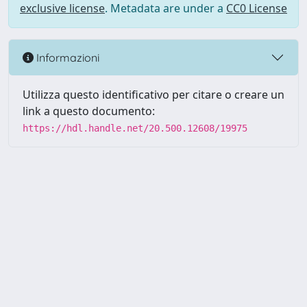
exclusive license
. Metadata are under a
CC0 License
Informazioni
Utilizza questo identificativo per citare o creare un
link a questo documento:
https://hdl.handle.net/20.500.12608/19975
Powered by UNITESI
-
Info
Sistema
-
Licenza
-
Utilizzo dei
Copyright © 2026