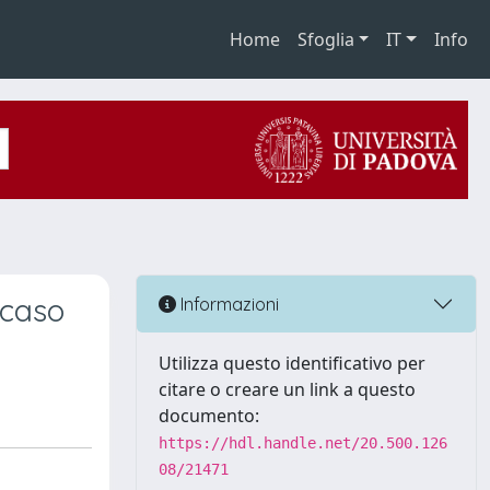
Home
Sfoglia
IT
Info
 caso
Informazioni
Utilizza questo identificativo per
citare o creare un link a questo
documento:
https://hdl.handle.net/20.500.126
08/21471