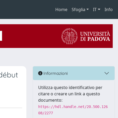
Home
Sfoglia
IT
Info
 début
Informazioni
Utilizza questo identificativo per
citare o creare un link a questo
documento:
https://hdl.handle.net/20.500.126
08/2277