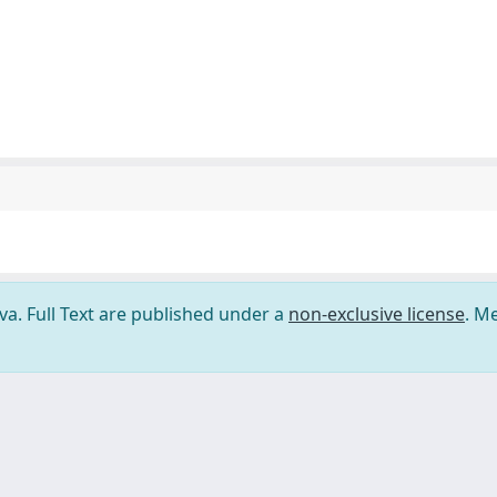
ova. Full Text are published under a
non-exclusive license
. M