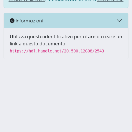
Informazioni
Utilizza questo identificativo per citare o creare un
link a questo documento:
https://hdl.handle.net/20.500.12608/2543
Powered by UNITESI
-
Info
Sistema
-
Licenza
-
Utilizzo dei
Copyright © 2026
cookie
-
Area riservata