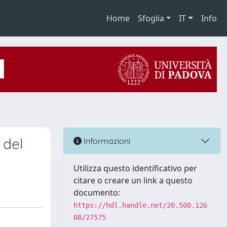
Home
Sfoglia
IT
Info
 del
Informazioni
Utilizza questo identificativo per
citare o creare un link a questo
documento:
https://hdl.handle.net/20.500.126
08/27575