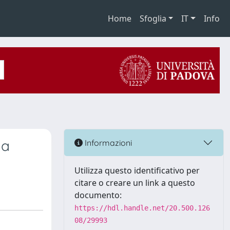
Home
Sfoglia
IT
Info
da
Informazioni
Utilizza questo identificativo per
citare o creare un link a questo
documento:
https://hdl.handle.net/20.500.126
08/29993