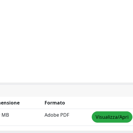
ensione
Formato
9 MB
Adobe PDF
Visualizza/Apri