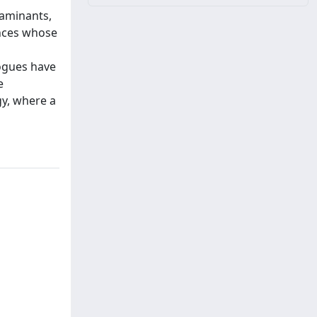
taminants,
ances whose
a
logues have
e
gy, where a