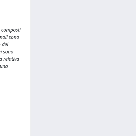
ni composti
enoli sono
 del
hi sono
a relativa
 una