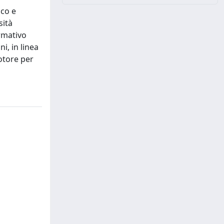
ico e
sità
ormativo
i, in linea
motore per