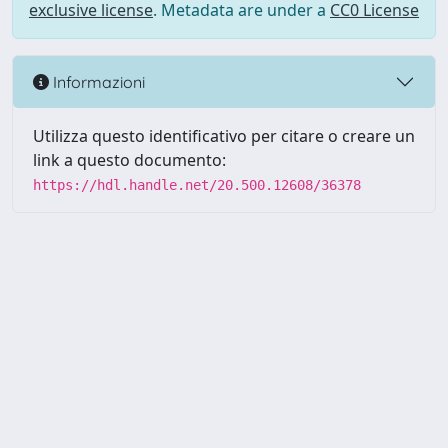
exclusive license
. Metadata are under a
CC0 License
Informazioni
Utilizza questo identificativo per citare o creare un
link a questo documento:
https://hdl.handle.net/20.500.12608/36378
Powered by UNITESI
-
Info
Sistema
-
Licenza
-
Utilizzo dei
Copyright © 2026