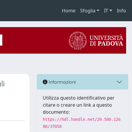
Home
Sfoglia
IT
Info
li
Informazioni
Utilizza questo identificativo per
citare o creare un link a questo
documento:
https://hdl.handle.net/20.500.126
08/37050