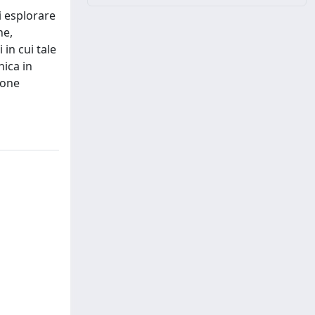
i esplorare
he,
 in cui tale
nica in
ione