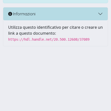
Informazioni
Utilizza questo identificativo per citare o creare un
link a questo documento:
https://hdl.handle.net/20.500.12608/37089
Powered by UNITESI
-
Info
Sistema
-
Licenza
-
Utilizzo dei
Copyright © 2026
cookie
-
Area riservata