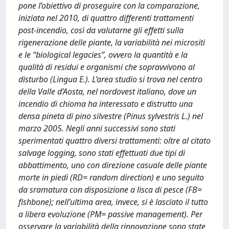
pone l’obiettivo di proseguire con la comparazione,
iniziata nel 2010, di quattro differenti trattamenti
post-incendio, così da valutarne gli effetti sulla
rigenerazione delle piante, la variabilità nei micrositi
e le “biological legacies”, ovvero la quantità e la
qualità di residui e organismi che sopravvivono al
disturbo (Lingua E.). L’area studio si trova nel centro
della Valle d’Aosta, nel nordovest italiano, dove un
incendio di chioma ha interessato e distrutto una
densa pineta di pino silvestre (Pinus sylvestris L.) nel
marzo 2005. Negli anni successivi sono stati
sperimentati quattro diversi trattamenti: oltre al citato
salvage logging, sono stati effettuati due tipi di
abbattimento, uno con direzione casuale delle piante
morte in piedi (RD= random direction) e uno seguito
da sramatura con disposizione a lisca di pesce (FB=
fishbone); nell’ultima area, invece, si è lasciato il tutto
a libera evoluzione (PM= passive management). Per
osservare la variabilità della rinnovazione sono state