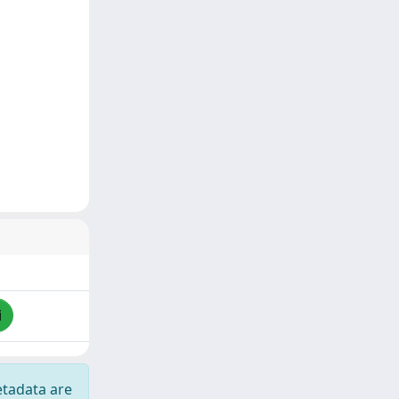
i
etadata are