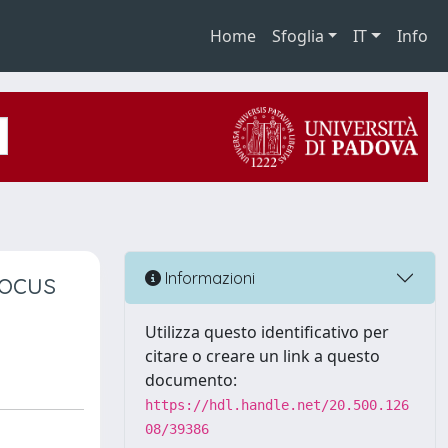
Home
Sfoglia
IT
Info
focus
Informazioni
Utilizza questo identificativo per
citare o creare un link a questo
documento:
https://hdl.handle.net/20.500.126
08/39386