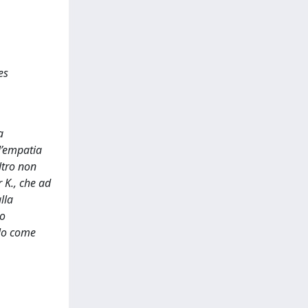
es
a
l’empatia
ltro non
 K., che ad
lla
co
olo come