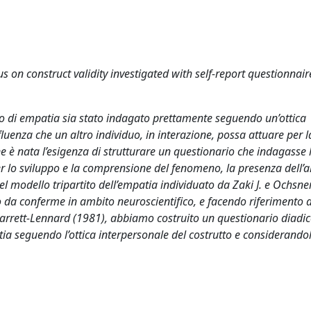
 on construct validity investigated with self-report questionnair
tto di empatia sia stato indagato prettamente seguendo un’ottica
uenza che un altro individuo, in interazione, possa attuare per l
 è nata l’esigenza di strutturare un questionario che indagasse 
er lo sviluppo e la comprensione del fenomeno, la presenza dell’a
modello tripartito dell’empatia individuato da Zaki J. e Ochsner
to da conferme in ambito neuroscientifico, e facendo riferimento a
 Barrett-Lennard (1981), abbiamo costruito un questionario diadi
atia seguendo l’ottica interpersonale del costrutto e considerand