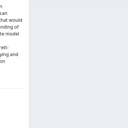
an
 can
 that would
anding of
ite model
rett-
dying and
non