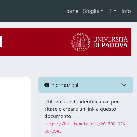
Home
Sfoglia
IT
Info
e
Informazioni
Utilizza questo identificativo per
citare o creare un link a questo
documento:
https://hdl.handle.net/20.500.126
08/3943