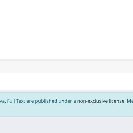
ova. Full Text are published under a
non-exclusive license
. M