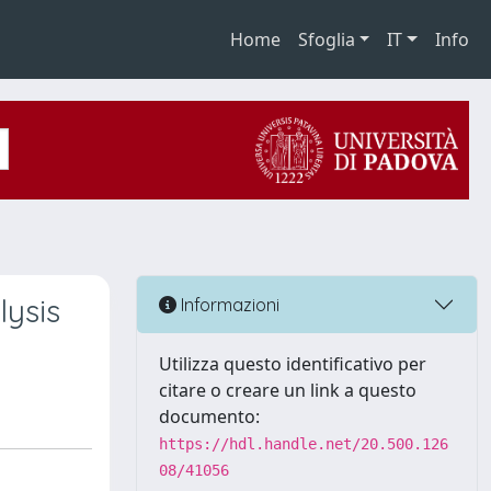
Home
Sfoglia
IT
Info
lysis
Informazioni
Utilizza questo identificativo per
citare o creare un link a questo
documento:
https://hdl.handle.net/20.500.126
08/41056