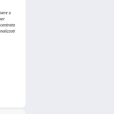
ivere o
per
ncentrata
analizzati