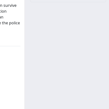
an survive
tion
an
e the police