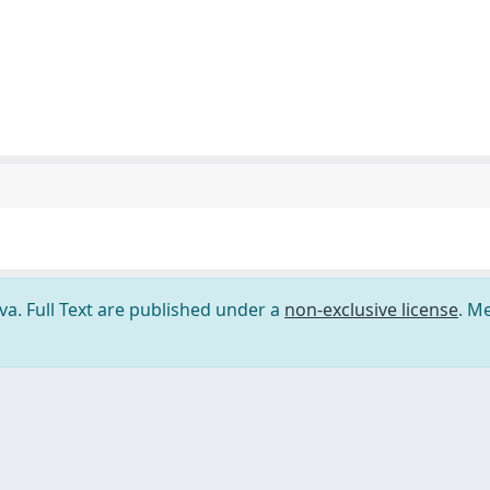
ova. Full Text are published under a
non-exclusive license
. M