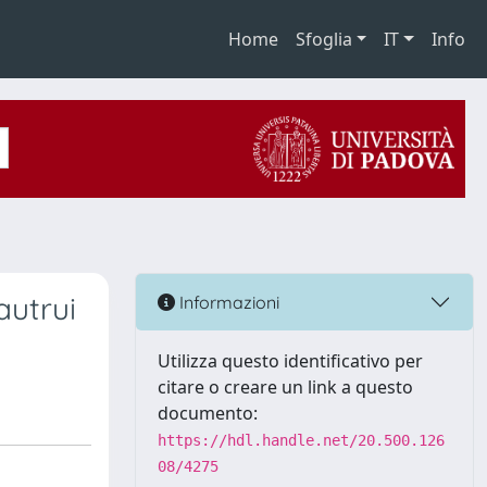
Home
Sfoglia
IT
Info
autrui
Informazioni
Utilizza questo identificativo per
citare o creare un link a questo
documento:
https://hdl.handle.net/20.500.126
08/4275