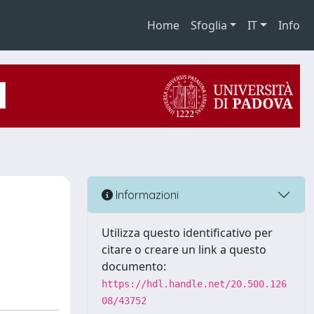
Home
Sfoglia
IT
Info
Informazioni
Utilizza questo identificativo per
citare o creare un link a questo
documento:
https://hdl.handle.net/20.500.126
08/43752