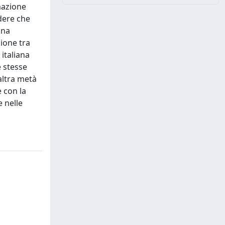
mazione
dere che
una
ione tra
 italiana
e stesse
altra metà
e con la
e nelle