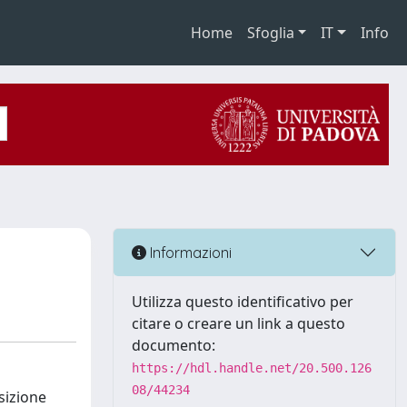
Home
Sfoglia
IT
Info
Informazioni
Utilizza questo identificativo per
citare o creare un link a questo
documento:
https://hdl.handle.net/20.500.126
08/44234
sizione