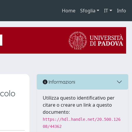
Home
Sfoglia
IT
Info
d
Informazioni
ecolo
Utilizza questo identificativo per
citare o creare un link a questo
documento:
https://hdl.handle.net/20.500.126
08/44362