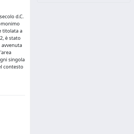
secolo d.C.
l'omonimo
titolata a
2, è stato
I, avvenuta
l'area
ogni singola
el contesto