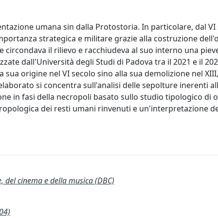
entazione umana sin dalla Protostoria. In particolare, dal VI 
portanza strategica e militare grazie alla costruzione del
ircondava il rilievo e racchiudeva al suo interno una pieve 
te dall'Università degli Studi di Padova tra il 2021 e il 202
lla sua origine nel VI secolo sino alla sua demolizione nel XII
laborato si concentra sull'analisi delle sepolture inerenti al
one in fasi della necropoli basato sullo studio tipologico di 
tropologica dei resti umani rinvenuti e un'interpretazione d
te, del cinema e della musica (DBC)
04)