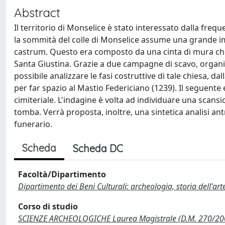
Abstract
Il territorio di Monselice è stato interessato dalla frequ
la sommità del colle di Monselice assume una grande im
castrum. Questo era composto da una cinta di mura che c
Santa Giustina. Grazie a due campagne di scavo, organizza
possibile analizzare le fasi costruttive di tale chiesa, da
per far spazio al Mastio Federiciano (1239). Il seguente e
cimiteriale. L'indagine è volta ad individuare una scansi
tomba. Verrà proposta, inoltre, una sintetica analisi an
funerario.
Scheda
Scheda DC
Facoltà/Dipartimento
Dipartimento dei Beni Culturali: archeologia, storia dell'ar
Corso di studio
SCIENZE ARCHEOLOGICHE Laurea Magistrale (D.M. 270/20