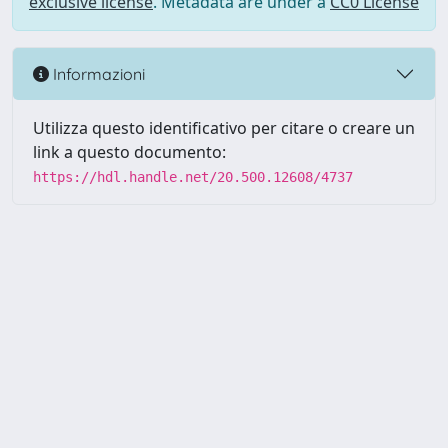
exclusive license
. Metadata are under a
CC0 License
Informazioni
Utilizza questo identificativo per citare o creare un
link a questo documento:
https://hdl.handle.net/20.500.12608/4737
Powered by UNITESI
-
Info
Sistema
-
Licenza
-
Utilizzo dei
Copyright © 2026