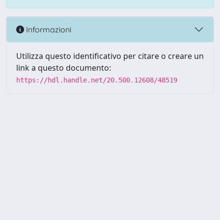
Informazioni
Utilizza questo identificativo per citare o creare un
link a questo documento:
https://hdl.handle.net/20.500.12608/48519
Powered by UNITESI
-
Info
Sistema
-
Licenza
-
Utilizzo dei
Copyright © 2026
cookie
-
Area riservata